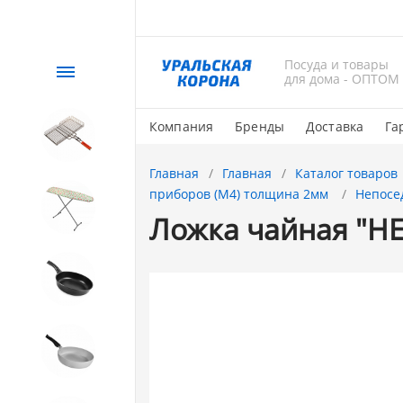
Посуда и товары
Каталог
для дома - ОПТОМ
Компания
Бренды
Доставка
Га
СЕЗОННЫЙ товар
Главная
Главная
Каталог товаров
приборов (М4) толщина 2мм
Непосе
1. Завод Исток
Ложка чайная "Н
2. Посуда с АНТИПРИГАРНЫМ
покрытием
3. Посуда и хозтовары из
АЛЮМИНИЯ