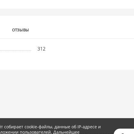
ОТЗЫВЫ
312
йт собирает cookie-файлы, данные об IP-адресе и
оложении пользователей. Дальнейшее