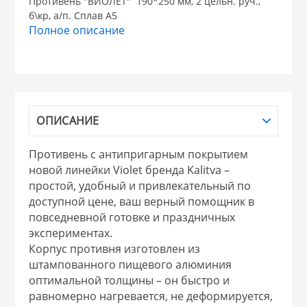
Противень "ВИОЛЕТ" 190*250 мм, 2 цельн. руч.,
б\кр, а/п. Сплав А5
НИКИС (Белару
Полное описание
КВАРЦ
 из ПЛАСТМАССЫ
КАТУНЬ
ОПИСАНИЕ
из СТЕКЛА
ЛЕСНИКОВО
Противень с антипригарным покрытием
новой линейки Violet бренда Kalitva –
 для ДОМА
простой, удобный и привлекательный по
доступной цене, ваш верный помощник в
повседневной готовке и праздничных
 для КУХНИ
экспериментах.
Корпус противня изготовлен из
штампованного пищевого алюминия
 литье и посуда из
оптимальной толщины – он быстро и
равномерно нагревается, не деформируется,