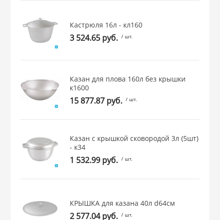
 и закаточные
ЛЯ
Кастрюля 16л - кл160
РОВАНИЯ
3 524.65 руб.
/ шт.
Казан для плова 160л без крышки
к1600
15 877.87 руб.
/ шт.
Казан с крышкой сковородой 3л (5шт)
- к34
1 532.99 руб.
/ шт.
КРЫШКА для казана 40л d64см
2 577.04 руб.
/ шт.