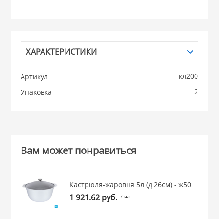
НИКИС (Белару
КВАРЦ
ХАРАКТЕРИСТИКИ
 из ПЛАСТМАССЫ
кл200
Артикул
КАТУНЬ
2
Упаковка
из СТЕКЛА
ЛЕСНИКОВО
 для ДОМА
Вам может понравиться
 для КУХНИ
Кастрюля-жаровня 5л (д.26см) - ж50
 литье и посуда из
1 921.62 руб.
/ шт.