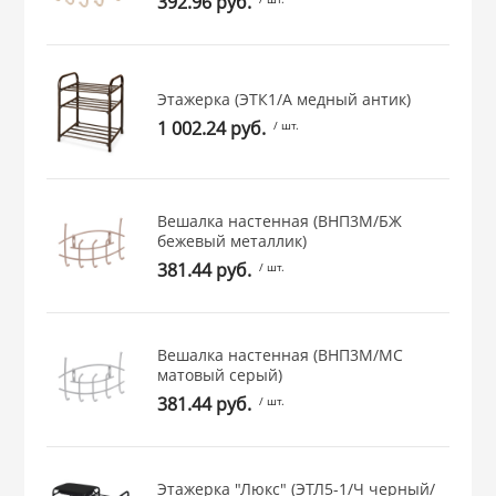
392.96 руб.
 и закаточные
ЛЯ
РОВАНИЯ
Этажерка (ЭТК1/А медный антик)
1 002.24 руб.
/ шт.
Вешалка настенная (ВНП3М/БЖ
бежевый металлик)
381.44 руб.
/ шт.
Вешалка настенная (ВНП3М/МС
матовый серый)
381.44 руб.
/ шт.
Этажерка "Люкс" (ЭТЛ5-1/Ч черный/