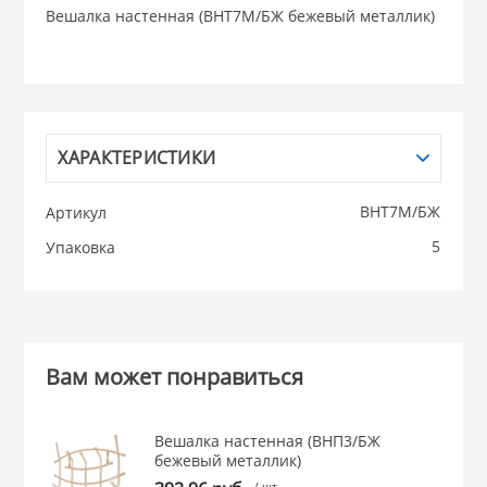
Вешалка настенная (ВНТ7М/БЖ бежевый металлик)
НИКИС (Белару
КВАРЦ
ХАРАКТЕРИСТИКИ
 из ПЛАСТМАССЫ
КАТУНЬ
ВНТ7М/БЖ
Артикул
из СТЕКЛА
ЛЕСНИКОВО
5
Упаковка
 для ДОМА
 для КУХНИ
Вам может понравиться
 литье и посуда из
Вешалка настенная (ВНП3/БЖ
бежевый металлик)
/ шт.