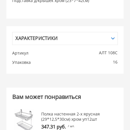
Подставка д/крышек хром (23*7*42см)
НИКИС (Белару
КВАРЦ
ХАРАКТЕРИСТИКИ
 из ПЛАСТМАССЫ
КАТУНЬ
АЛТ 108С
Артикул
из СТЕКЛА
16
Упаковка
ЛЕСНИКОВО
 для ДОМА
 для КУХНИ
Вам может понравиться
 литье и посуда из
Полка настенная 2-х ярусная
(29*12,5*30см) хром уп12шт
347.31 руб.
/ шт.