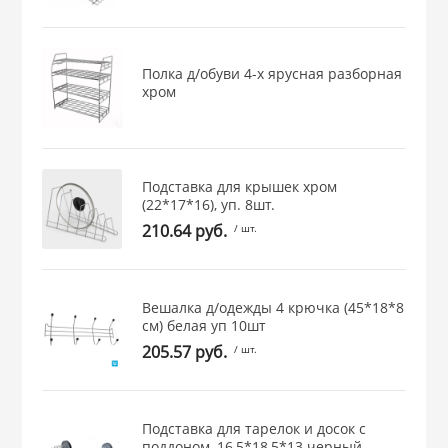
 и закаточные
ЛЯ
РОВАНИЯ
Полка д/обуви 4-х ярусная разборная
хром
Подставка для крышек хром
(22*17*16), уп. 8шт.
210.64 руб.
/ шт.
Вешалка д/одежды 4 крючка (45*18*8
см) белая уп 10шт
205.57 руб.
/ шт.
Подставка для тарелок и досок с
поддоном, 16,5*18,5*13 черный