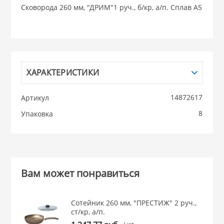
Сковорода 260 мм, "ДРИМ"1 руч., б/кр, а/п. Сплав А5
НИКИС (Белару
КВАРЦ
ХАРАКТЕРИСТИКИ
 из ПЛАСТМАССЫ
КАТУНЬ
14872617
Артикул
из СТЕКЛА
ЛЕСНИКОВО
8
Упаковка
 для ДОМА
 для КУХНИ
Вам может понравиться
 литье и посуда из
Сотейник 260 мм, "ПРЕСТИЖ" 2 руч.,
ст/кр, а/п.
/ шт.