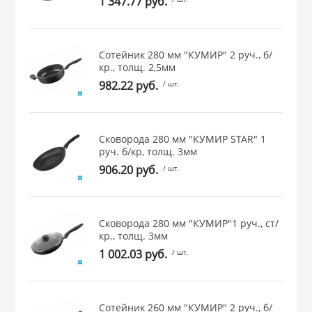
1 347.77 руб.
 и закаточные
ЛЯ
РОВАНИЯ
Сотейник 280 мм "КУМИР" 2 руч., б/
кр., толщ. 2,5мм
982.22 руб.
/ шт.
Сковорода 280 мм "КУМИР STAR" 1
руч. б/кр, толщ. 3мм
906.20 руб.
/ шт.
Сковорода 280 мм "КУМИР"1 руч., ст/
кр., толщ. 3мм
1 002.03 руб.
/ шт.
Сотейник 260 мм "КУМИР" 2 руч., б/