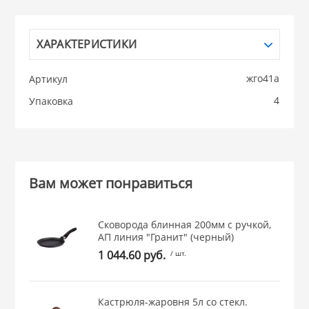
НИКИС (Белару
ХАРАКТЕРИСТИКИ
КВАРЦ
жго41а
Артикул
 из ПЛАСТМАССЫ
4
Упаковка
КАТУНЬ
из СТЕКЛА
ЛЕСНИКОВО
Вам может понравиться
 для ДОМА
Сковорода блинная 200мм с ручкой,
 для КУХНИ
АП линия "Гранит" (черный)
1 044.60 руб.
/ шт.
 литье и посуда из
Кастрюля-жаровня 5л со стекл.