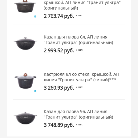
крышкой, АП линия "Гранит ультра"
 и закаточные
(оригинальный)
ЛЯ
2 763.74 руб.
/ шт.
РОВАНИЯ
Казан для плова 6л, АП линия
"Гранит ультра" (оригинальный)
2 999.52 руб.
/ шт.
Кастрюля 8л со стекл. крышкой, АП
линия "Гранит ультра" (синий)***
3 260.93 руб.
/ шт.
Казан для плова 9л, АП линия
"Гранит ультра" (оригинальный)
3 748.89 руб.
/ шт.