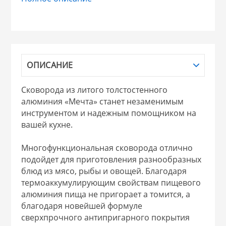
НИКИС (Белару
КВАРЦ
ОПИСАНИЕ
 из ПЛАСТМАССЫ
КАТУНЬ
Сковорода из литого толстостенного
алюминия «Мечта» станет незаменимым
из СТЕКЛА
ЛЕСНИКОВО
инструментом и надежным помощником на
вашей кухне.
 для ДОМА
Многофункциональная сковорода отлично
подойдет для приготовления разнообразных
 для КУХНИ
блюд из мясо, рыбы и овощей. Благодаря
термоаккумулирующим свойствам пищевого
алюминия пища не пригорает а томится, а
 литье и посуда из
благодаря новейшей формуле
сверхпрочного антипригарного покрытия