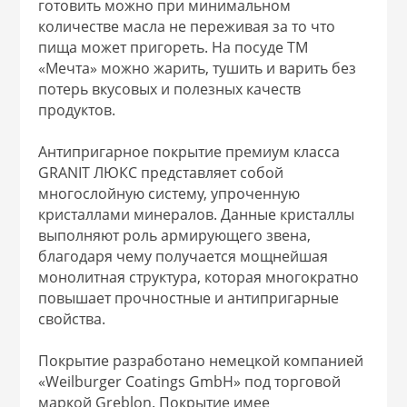
готовить можно при минимальном
 и закаточные
количестве масла не переживая за то что
ЛЯ
пища может пригореть. На посуде ТМ
РОВАНИЯ
«Мечта» можно жарить, тушить и варить без
потерь вкусовых и полезных качеств
продуктов.
Антипригарное покрытие премиум класса
GRANIT ЛЮКС представляет собой
многослойную систему, упроченную
кристаллами минералов. Данные кристаллы
выполняют роль армирующего звена,
благодаря чему получается мощнейшая
монолитная структура, которая многократно
повышает прочностные и антипригарные
свойства.
Покрытие разработано немецкой компанией
«Weilburger Coatings GmbH» под торговой
маркой Greblon. Покрытие имее