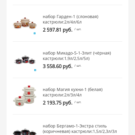
 и закаточные
ЛЯ
набор Гарден-1 (слоновая)
РОВАНИЯ
кастрюли:2л/4л/6л
2 597.81 руб.
/ шт.
набор Микадо-5-1-Элит (чёрная)
кастрюли:1,9л/2,5л/5л)
3 558.60 руб.
/ шт.
набор Магия кухни-1 (белая)
кастрюли:2л/3л/4л
2 193.75 руб.
/ шт.
набор Бергамо-1-Экстра стиль
(коричневая) кастрюли:1,5л/2,3л/3л