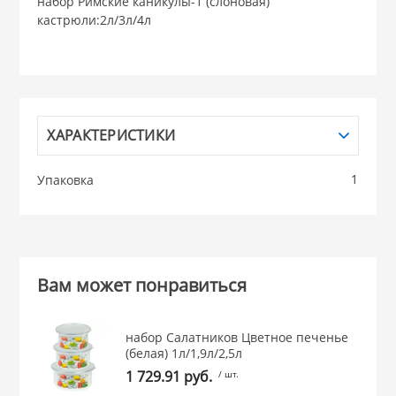
набор Римские каникулы-1 (слоновая)
кастрюли:2л/3л/4л
НИКИС (Белару
КВАРЦ
 из ПЛАСТМАССЫ
ХАРАКТЕРИСТИКИ
КАТУНЬ
1
Упаковка
из СТЕКЛА
ЛЕСНИКОВО
 для ДОМА
Вам может понравиться
 для КУХНИ
набор Салатников Цветное печенье
 литье и посуда из
(белая) 1л/1,9л/2,5л
1 729.91 руб.
/ шт.