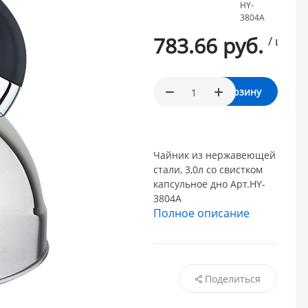
HY-
3804А
783.66 руб.
/ шт.
В корзину
Чайник из нержавеющей
стали, 3,0л cо свистком
капсульное дно Арт.HY-
3804А
Полное описание
Поделиться