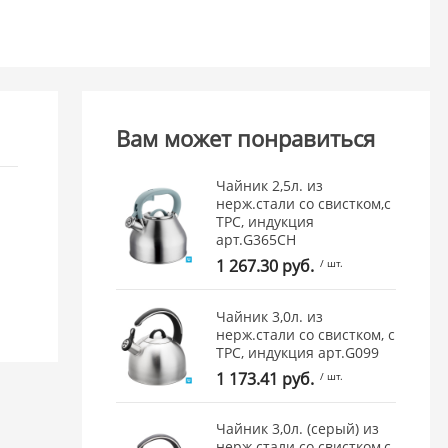
Вам может понравиться
Чайник 2,5л. из
нерж.стали со свистком,с
ТРС, индукция
арт.G365CH
1 267.30 руб.
/ шт.
Чайник 3,0л. из
нерж.стали со свистком, с
ТРС, индукция арт.G099
1 173.41 руб.
/ шт.
Чайник 3,0л. (серый) из
нерж.стали со свистком,с