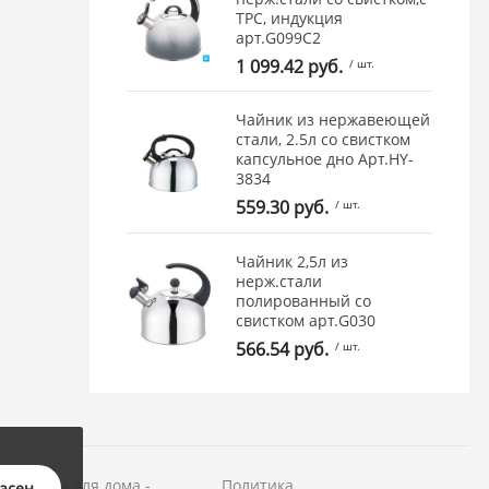
ТРС, индукция
арт.G099C2
1 099.42 руб.
/ шт.
Чайник из нержавеющей
стали, 2.5л cо свистком
капсульное дно Арт.HY-
3834
559.30 руб.
/ шт.
Чайник 2,5л из
нерж.стали
полированный со
свистком арт.G030
566.54 руб.
/ шт.
и товары для дома -
Политика
ласен