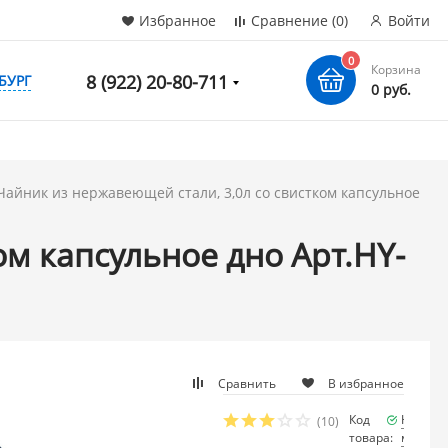
Избранное
Сравнение
(0)
Войти
0
Корзина
8 (922) 20-80-711
БУРГ
0 руб.
Чайник из нержавеющей стали, 3,0л cо свистком капсульное
ом капсульное дно Арт.HY-
Сравнить
В избранное
Код
Наличи
(10)
товара:
много