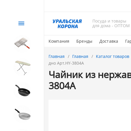
Посуда и товары
Каталог
для дома - ОПТОМ
Компания
Бренды
Доставка
Га
СЕЗОННЫЙ товар
Главная
Главная
Каталог товаров
дно Арт.HY-3804А
1. Завод Исток
Чайник из нержав
3804А
2. Посуда с АНТИПРИГАРНЫМ
покрытием
3. Посуда и хозтовары из
АЛЮМИНИЯ