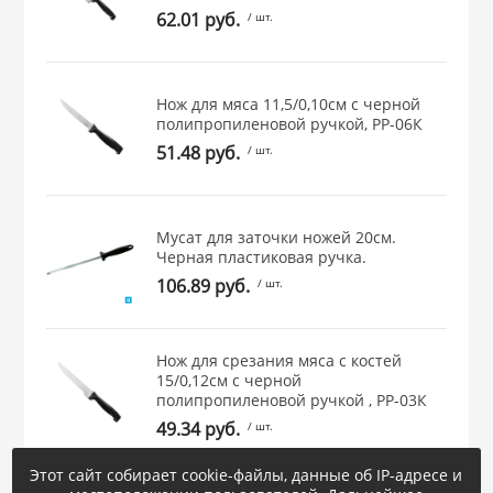
62.01 руб.
/ шт.
 и закаточные
ЛЯ
РОВАНИЯ
Нож для мяса 11,5/0,10см с черной
полипропиленовой ручкой, РР-06К
51.48 руб.
/ шт.
Мусат для заточки ножей 20см.
Черная пластиковая ручка.
106.89 руб.
/ шт.
Нож для срезания мяса с костей
15/0,12см с черной
полипропиленовой ручкой , РР-03К
49.34 руб.
/ шт.
Этот сайт собирает cookie-файлы, данные об IP-адресе и