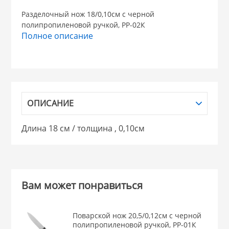
Разделочный нож 18/0,10см с черной
НИКИС (Белару
полипропиленовой ручкой, РР-02К
Полное описание
КВАРЦ
 из ПЛАСТМАССЫ
КАТУНЬ
ОПИСАНИЕ
из СТЕКЛА
ЛЕСНИКОВО
Длина 18 см / толщина , 0,10см
 для ДОМА
 для КУХНИ
Вам может понравиться
 литье и посуда из
Поварской нож 20,5/0,12см с черной
полипропиленовой ручкой, РР-01К