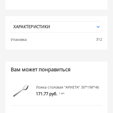
НИКИС (Белару
КВАРЦ
ХАРАКТЕРИСТИКИ
 из ПЛАСТМАССЫ
312
Упаковка
КАТУНЬ
из СТЕКЛА
ЛЕСНИКОВО
 для ДОМА
Вам может понравиться
 для КУХНИ
Ложка столовая "АРИЕТА" 30*198*46
171.77 руб.
/ шт.
 литье и посуда из