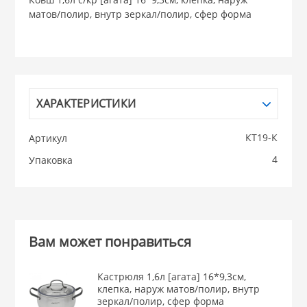
матов/полир, внутр зеркал/полир, сфер форма
НИКИС (Белару
КВАРЦ
 из ПЛАСТМАССЫ
ХАРАКТЕРИСТИКИ
КАТУНЬ
КТ19-К
Артикул
из СТЕКЛА
ЛЕСНИКОВО
4
Упаковка
 для ДОМА
 для КУХНИ
Вам может понравиться
 литье и посуда из
Кастрюля 1,6л [агата] 16*9,3см,
клепка, наруж матов/полир, внутр
зеркал/полир, сфер форма