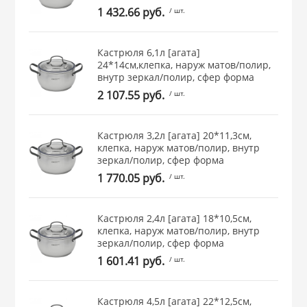
1 432.66 руб.
/ шт.
 и закаточные
ЛЯ
РОВАНИЯ
Кастрюля 6,1л [агата]
24*14см,клепка, наруж матов/полир,
внутр зеркал/полир, сфер форма
2 107.55 руб.
/ шт.
Кастрюля 3,2л [агата] 20*11,3см,
клепка, наруж матов/полир, внутр
зеркал/полир, сфер форма
1 770.05 руб.
/ шт.
Кастрюля 2,4л [агата] 18*10,5см,
клепка, наруж матов/полир, внутр
зеркал/полир, сфер форма
1 601.41 руб.
/ шт.
Кастрюля 4,5л [агата] 22*12,5см,