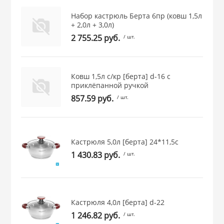
 и закаточные
Набор кастрюль Берта 6пр (ковш 1,5л
ЛЯ
+ 2,0л + 3,0л)
РОВАНИЯ
2 755.25 руб.
/ шт.
Ковш 1,5л с/кр [берта] d-16 с
приклёпанной ручкой
857.59 руб.
/ шт.
Кастрюля 5,0л [берта] 24*11,5с
1 430.83 руб.
/ шт.
Кастрюля 4,0л [берта] d-22
1 246.82 руб.
/ шт.