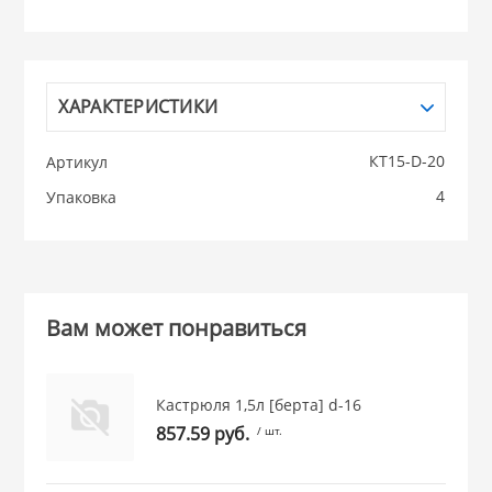
НИКИС (Белару
ХАРАКТЕРИСТИКИ
КВАРЦ
 из ПЛАСТМАССЫ
КТ15-D-20
Артикул
КАТУНЬ
4
Упаковка
из СТЕКЛА
ЛЕСНИКОВО
 для ДОМА
Вам может понравиться
 для КУХНИ
Кастрюля 1,5л [берта] d-16
 литье и посуда из
857.59 руб.
/ шт.