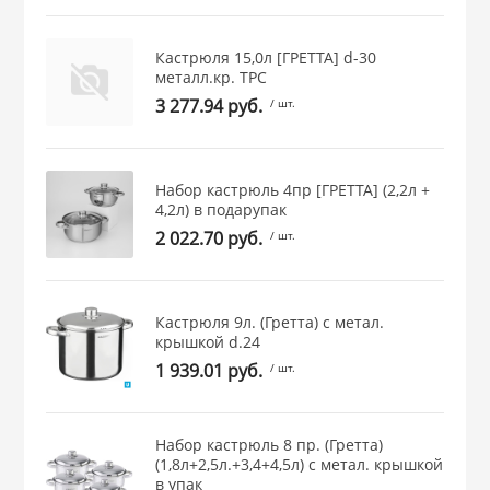
 и закаточные
ЛЯ
Кастрюля 15,0л [ГРЕТТА] d-30
РОВАНИЯ
металл.кр. ТРС
3 277.94 руб.
/ шт.
Набор кастрюль 4пр [ГРЕТТА] (2,2л +
4,2л) в подарупак
2 022.70 руб.
/ шт.
Кастрюля 9л. (Гретта) с метал.
крышкой d.24
1 939.01 руб.
/ шт.
Набор кастрюль 8 пр. (Гретта)
(1,8л+2,5л.+3,4+4,5л) с метал. крышкой
в упак