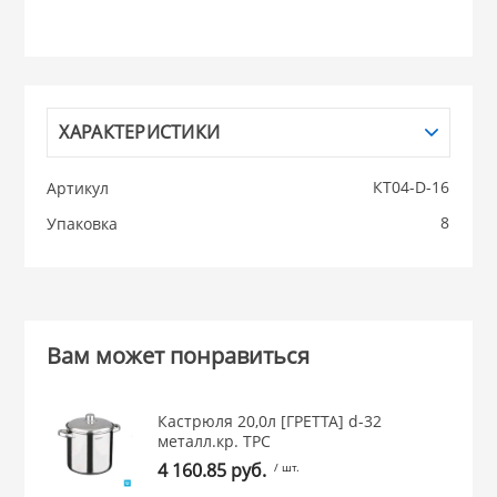
НИКИС (Белару
КВАРЦ
ХАРАКТЕРИСТИКИ
 из ПЛАСТМАССЫ
КАТУНЬ
КТ04-D-16
Артикул
8
Упаковка
из СТЕКЛА
ЛЕСНИКОВО
 для ДОМА
Вам может понравиться
 для КУХНИ
Кастрюля 20,0л [ГРЕТТА] d-32
 литье и посуда из
металл.кр. ТРС
4 160.85 руб.
/ шт.