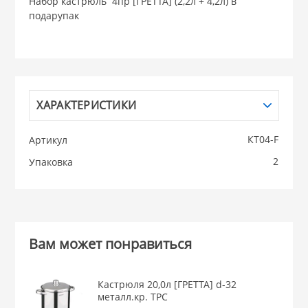
Набор кастрюль 4пр [ГРЕТТА] (2,2л + 4,2л) в
подарупак
НИКИС (Белару
КВАРЦ
 из ПЛАСТМАССЫ
ХАРАКТЕРИСТИКИ
КАТУНЬ
КТ04-F
Артикул
из СТЕКЛА
ЛЕСНИКОВО
2
Упаковка
 для ДОМА
 для КУХНИ
Вам может понравиться
 литье и посуда из
Кастрюля 20,0л [ГРЕТТА] d-32
металл.кр. ТРС