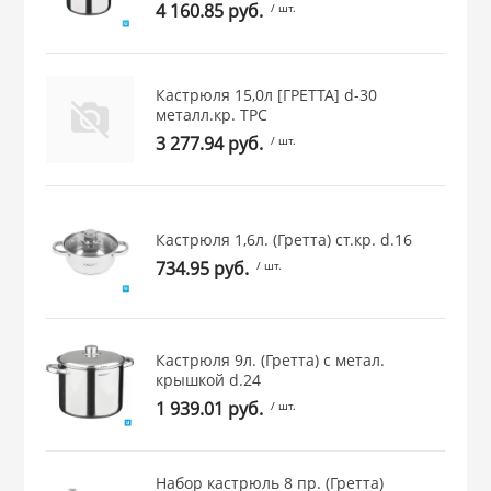
4 160.85 руб.
/ шт.
 и закаточные
ЛЯ
РОВАНИЯ
Кастрюля 15,0л [ГРЕТТА] d-30
металл.кр. ТРС
3 277.94 руб.
/ шт.
Кастрюля 1,6л. (Гретта) ст.кр. d.16
734.95 руб.
/ шт.
Кастрюля 9л. (Гретта) с метал.
крышкой d.24
1 939.01 руб.
/ шт.
Набор кастрюль 8 пр. (Гретта)