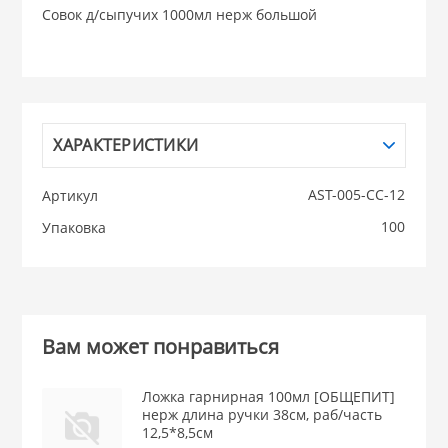
Совок д/сыпучих 1000мл нерж большой
НИКИС (Белару
КВАРЦ
ХАРАКТЕРИСТИКИ
 из ПЛАСТМАССЫ
КАТУНЬ
AST-005-СС-12
Артикул
из СТЕКЛА
ЛЕСНИКОВО
100
Упаковка
 для ДОМА
 для КУХНИ
Вам может понравиться
 литье и посуда из
Ложка гарнирная 100мл [ОБЩЕПИТ]
нерж длина ручки 38см, раб/часть
12,5*8,5см