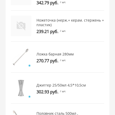
342.79 руб.
/ шт.
 и закаточные
ЛЯ
РОВАНИЯ
Ножеточка (нерж.+ керам. стержень +
пластик)
239.21 руб.
/ шт.
Ложка барная 280мм
270.77 руб.
/ шт.
Джиггер 25/50мл 4,5*10,5см
302.93 руб.
/ шт.
Половник сталь 500мл ,