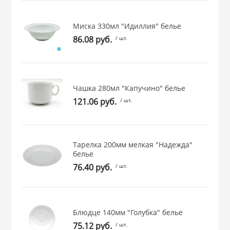
 и закаточные
ЛЯ
Миска 330мл "Идиллия" белье
РОВАНИЯ
86.08 руб.
/ шт.
Чашка 280мл "Капучино" белье
121.06 руб.
/ шт.
Тарелка 200мм мелкая "Надежда"
белье
76.40 руб.
/ шт.
Блюдце 140мм "Голубка" белье
75.12 руб.
/ шт.