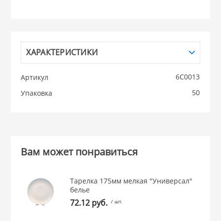
НИКИС (Белару
КВАРЦ
ХАРАКТЕРИСТИКИ
 из ПЛАСТМАССЫ
6С0013
Артикул
КАТУНЬ
50
Упаковка
из СТЕКЛА
ЛЕСНИКОВО
 для ДОМА
Вам может понравиться
 для КУХНИ
Тарелка 175мм мелкая "Универсал"
белье
 литье и посуда из
72.12 руб.
/ шт.