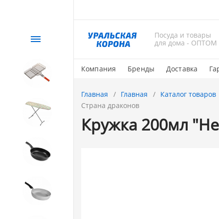
Посуда и товары
Каталог
для дома - ОПТОМ
Компания
Бренды
Доставка
Га
СЕЗОННЫЙ товар
Главная
Главная
Каталог товаров
Страна драконов
1. Завод Исток
Кружка 200мл "Не
2. Посуда с АНТИПРИГАРНЫМ
покрытием
3. Посуда и хозтовары из
АЛЮМИНИЯ