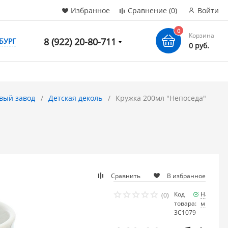
Избранное
Сравнение
(0)
Войти
0
Корзина
8 (922) 20-80-711
БУРГ
0 руб.
вый завод
Детская деколь
Кружка 200мл "Непоседа"
Сравнить
В избранное
Код
Наличие
(0)
товара:
много
3С1079