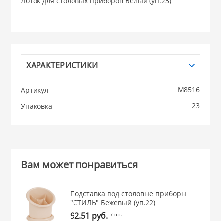
Лоток для столовых приборов Белый (уп.23)
НИКИС (Белару
КВАРЦ
ХАРАКТЕРИСТИКИ
 из ПЛАСТМАССЫ
КАТУНЬ
М8516
Артикул
из СТЕКЛА
23
Упаковка
ЛЕСНИКОВО
 для ДОМА
 для КУХНИ
Вам может понравиться
 литье и посуда из
Подставка под столовые приборы
"СТИЛЬ" Бежевый (уп.22)
92.51 руб.
/ шт.