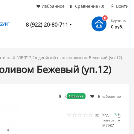
Избранное
Сравнение
(0)
Войти
0
Корзина
8 (922) 20-80-711
БУРГ
0 руб.
точный "ЛЕЯ" 2,2л двойной с автополивом Бежевый (уп.12)
оливом Бежевый (уп.12)
Сравнить
В избранное
Новинка
Код
Наличие
(0)
товара:
много
М7937