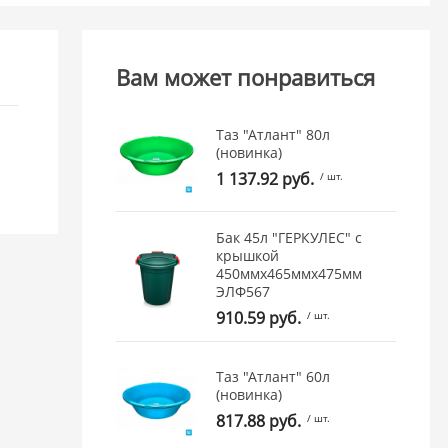
Вам может понравиться
Таз "Атлант" 80л
(новинка)
1 137.92 руб.
/ шт.
Бак 45л "ГЕРКУЛЕС" с
крышкой
450ммх465ммх475мм
ЭЛФ567
910.59 руб.
/ шт.
Таз "Атлант" 60л
(новинка)
817.88 руб.
/ шт.