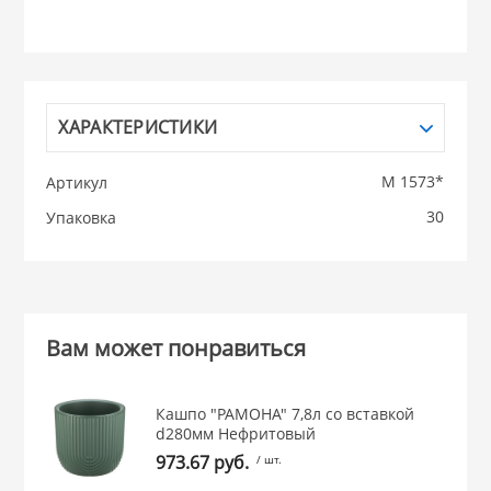
НИКИС (Белару
КВАРЦ
ХАРАКТЕРИСТИКИ
 из ПЛАСТМАССЫ
КАТУНЬ
М 1573*
Артикул
30
Упаковка
из СТЕКЛА
ЛЕСНИКОВО
 для ДОМА
Вам может понравиться
 для КУХНИ
Кашпо "РАМОНА" 7,8л со вставкой
 литье и посуда из
d280мм Нефритовый
973.67 руб.
/ шт.