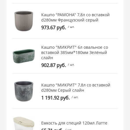
 и закаточные
ЛЯ
Кашпо "РАМОНА" 7,8л со вставкой
РОВАНИЯ
d280мм Французcкий серый
973.67 руб.
/ шт.
Кашпо "МИКРИТ" 6л овальное со
вставкой 385мм*180мм Зелёный
слайн
902.87 руб.
/ шт.
Кашпо "МИКРИТ" 7,8л со вставкой
d280мм Серый слайн
1 191.92 руб.
/ шт.
Емкость для специй 120мл Латте
/ шт.