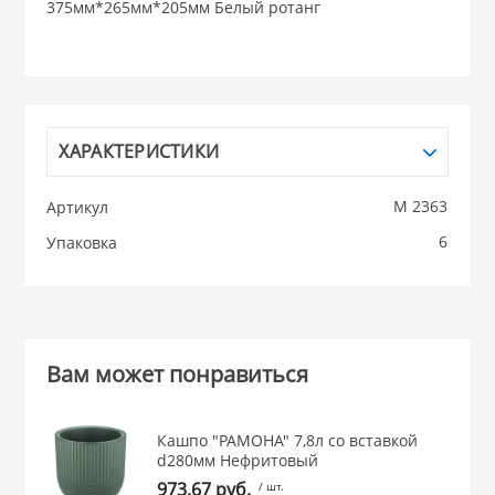
375мм*265мм*205мм Белый ротанг
НИКИС (Белару
КВАРЦ
ХАРАКТЕРИСТИКИ
 из ПЛАСТМАССЫ
КАТУНЬ
М 2363
Артикул
из СТЕКЛА
6
Упаковка
ЛЕСНИКОВО
 для ДОМА
 для КУХНИ
Вам может понравиться
 литье и посуда из
Кашпо "РАМОНА" 7,8л со вставкой
d280мм Нефритовый
973.67 руб.
/ шт.