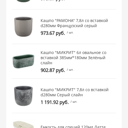
 и закаточные
ЛЯ
РОВАНИЯ
Кашпо "РАМОНА" 7,8л со вставкой
d280мм Французcкий серый
973.67 руб.
/ шт.
Кашпо "МИКРИТ" 6л овальное со
вставкой 385мм*180мм Зелёный
слайн
902.87 руб.
/ шт.
Кашпо "МИКРИТ" 7,8л со вставкой
d280мм Серый слайн
1 191.92 руб.
/ шт.
Емкость для специй 120мл Латте