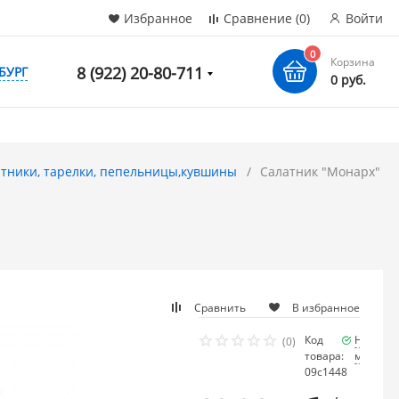
Избранное
Сравнение
(0)
Войти
0
Корзина
8 (922) 20-80-711
БУРГ
0 руб.
тники, тарелки, пепельницы,кувшины
Салатник "Монарх"
Сравнить
В избранное
Код
Наличие
(0)
товара:
много
09с1448