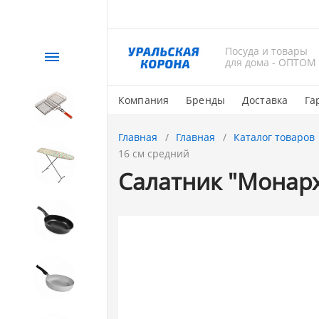
Посуда и товары
Каталог
для дома - ОПТОМ
Компания
Бренды
Доставка
Га
СЕЗОННЫЙ товар
Главная
Главная
Каталог товаров
16 см средний
1. Завод Исток
Салатник "Монарх
2. Посуда с АНТИПРИГАРНЫМ
покрытием
3. Посуда и хозтовары из
АЛЮМИНИЯ