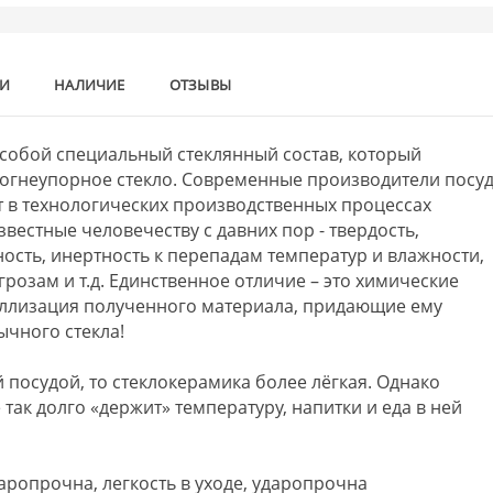
КИ
НАЛИЧИЕ
ОТЗЫВЫ
 собой специальный стеклянный состав, который
и огнеупорное стекло. Современные производители посу
т в технологических производственных процессах
звестные человечеству с давних пор - твердость,
сть, инертность к перепадам температур и влажности,
розам и т.д. Единственное отличие – это химические
аллизация полученного материала, придающие ему
ычного стекла!
 посудой, то стеклокерамика более лёгкая. Однако
так долго «держит» температуру, напитки и еда в ней
аропрочна, легкость в уходе, ударопрочна