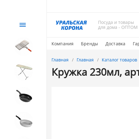
Посуда и товары
Каталог
для дома - ОПТОМ
Компания
Бренды
Доставка
Га
СЕЗОННЫЙ товар
Главная
Главная
Каталог товаров
Кружка 230мл, ар
1. Завод Исток
2. Посуда с АНТИПРИГАРНЫМ
покрытием
3. Посуда и хозтовары из
АЛЮМИНИЯ