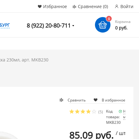
Избранное
Сравнение
(0)
Войти
0
Корзина
8 (922) 20-80-711
БУРГ
0 руб.
ка 230мл, арт. MKB230
Сравнить
В избранное
Код
Наличие
(5)
товара:
много
MKB230
85.09 руб.
/ шт.