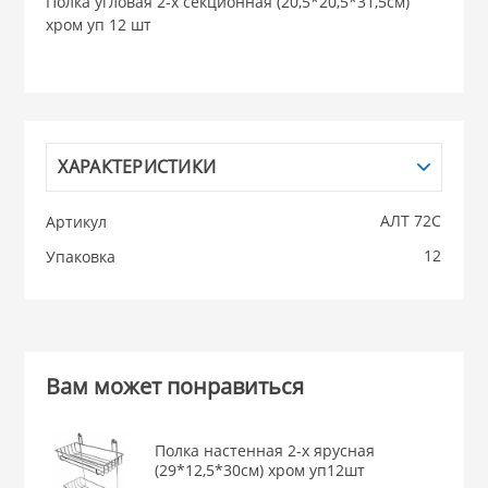
Полка угловая 2-х секционная (20,5*20,5*31,5см)
хром уп 12 шт
НИКИС (Белару
КВАРЦ
 из ПЛАСТМАССЫ
ХАРАКТЕРИСТИКИ
КАТУНЬ
АЛТ 72С
Артикул
из СТЕКЛА
ЛЕСНИКОВО
12
Упаковка
 для ДОМА
 для КУХНИ
Вам может понравиться
 литье и посуда из
Полка настенная 2-х ярусная
(29*12,5*30см) хром уп12шт