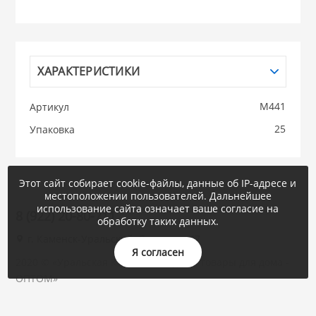
НИКИС (Белару
ХАРАКТЕРИСТИКИ
КВАРЦ
 из ПЛАСТМАССЫ
М441
Артикул
КАТУНЬ
25
Упаковка
из СТЕКЛА
ЛЕСНИКОВО
Этот сайт собирает cookie-файлы, данные об IP-адресе и
 для ДОМА
местоположении пользователей. Дальнейшее
использование сайта означает ваше согласие на
8 (922) 20-80-711
обработку таких данных.
 для КУХНИ
г. Каменск-Уральский, Суворова, 47
Я согласен
2020 © «Уральская Корона : посуда и товары для дома -
 литье и посуда из
ОПТОМ»