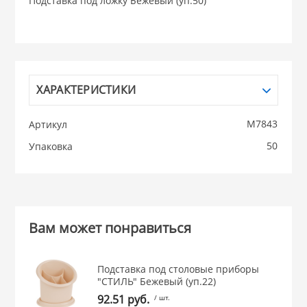
Подставка под ложку Бежевый (уп.50)
НИКИС (Белару
КВАРЦ
ХАРАКТЕРИСТИКИ
 из ПЛАСТМАССЫ
КАТУНЬ
М7843
Артикул
из СТЕКЛА
50
Упаковка
ЛЕСНИКОВО
 для ДОМА
 для КУХНИ
Вам может понравиться
 литье и посуда из
Подставка под столовые приборы
"СТИЛЬ" Бежевый (уп.22)
92.51 руб.
/ шт.