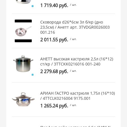
1 719.40 руб.
/ шт.
 и закаточные
ЛЯ
РОВАНИЯ
Сковорода d26*6см 3л б/кр (дно
23,5см) / Анетт арт. 3TVDGR0026003
001.216
2 011.55 руб.
/ шт.
АНЕТТ высокая кастрюля 2,5л (16*12)
ст/кр / 3TTCKK0216016 001-240
2 279.68 руб.
/ шт.
АРИАН ГАСТРО кастрюля 1,75л (16*10)
/ 4TTCLK0216004 9175.001
1 265.24 руб.
/ шт.