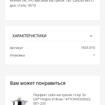
АРИАН ГАСТРО высокая кастрюля 14л. (26х26) без с/
дна, сталь 18/10
НИКИС (Белару
КВАРЦ
 из ПЛАСТМАССЫ
ХАРАКТЕРИСТИКИ
КАТУНЬ
1603.010
Артикул
из СТЕКЛА
ЛЕСНИКОВО
1
Упаковка
 для ДОМА
 для КУХНИ
Вам может понравиться
 литье и посуда из
Перфект сейл кастрюля ст/кр 3л
(20*10/дно d18см) / 4TTCKK0320022
001-233