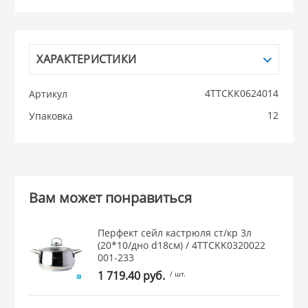
НИКИС (Белару
ХАРАКТЕРИСТИКИ
КВАРЦ
4ТТСКК0624014
Артикул
 из ПЛАСТМАССЫ
КАТУНЬ
12
Упаковка
из СТЕКЛА
ЛЕСНИКОВО
 для ДОМА
Вам может понравиться
 для КУХНИ
Перфект сейл кастрюля ст/кр 3л
(20*10/дно d18см) / 4TTCKK0320022
001-233
 литье и посуда из
1 719.40 руб.
/ шт.