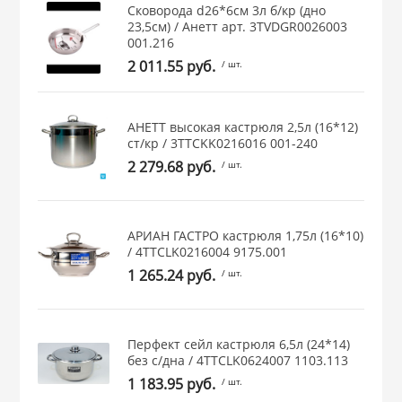
Сковорода d26*6см 3л б/кр (дно
 и закаточные
23,5см) / Анетт арт. 3TVDGR0026003
ЛЯ
001.216
РОВАНИЯ
2 011.55 руб.
/ шт.
АНЕТТ высокая кастрюля 2,5л (16*12)
ст/кр / 3TTCKK0216016 001-240
2 279.68 руб.
/ шт.
АРИАН ГАСТРО кастрюля 1,75л (16*10)
/ 4TTCLK0216004 9175.001
1 265.24 руб.
/ шт.
Перфект сейл кастрюля 6,5л (24*14)
без с/дна / 4TTCLK0624007 1103.113
1 183.95 руб.
/ шт.