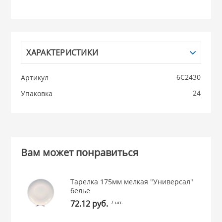
НИКИС (Белару
КВАРЦ
ХАРАКТЕРИСТИКИ
 из ПЛАСТМАССЫ
6С2430
Артикул
КАТУНЬ
24
Упаковка
из СТЕКЛА
ЛЕСНИКОВО
 для ДОМА
Вам может понравиться
 для КУХНИ
Тарелка 175мм мелкая "Универсал"
белье
 литье и посуда из
72.12 руб.
/ шт.