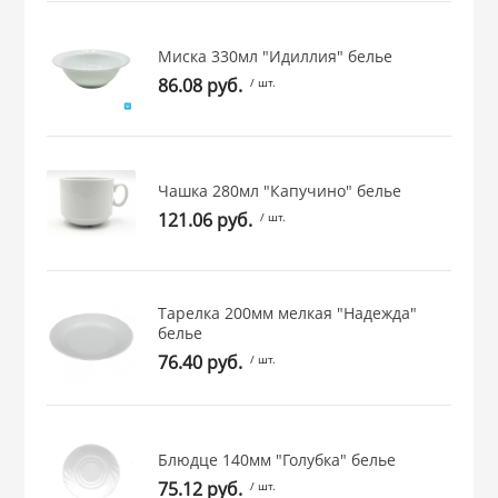
 и закаточные
ЛЯ
Миска 330мл "Идиллия" белье
РОВАНИЯ
86.08 руб.
/ шт.
Чашка 280мл "Капучино" белье
121.06 руб.
/ шт.
Тарелка 200мм мелкая "Надежда"
белье
76.40 руб.
/ шт.
Блюдце 140мм "Голубка" белье
75.12 руб.
/ шт.