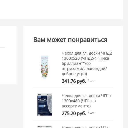
Вам может понравиться
Чехол для гл. доски ЧПД2
1300х520 (ЧПД2/4 "Ника
бриллиант"/со
штрихами/с лавандой/
доброе утро)
341.76 руб.
/ шт.
Чехол для гл. доски ЧП1+
1300х480 (ЧП1+ в
ассортименте)
275.20 руб.
/ шт.
Чехол для гл. доски Ч1+