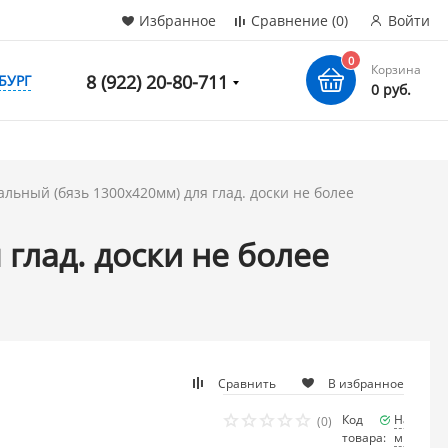
Избранное
Сравнение
(0)
Войти
0
Корзина
8 (922) 20-80-711
БУРГ
0 руб.
альный (бязь 1300х420мм) для глад. доски не более
глад. доски не более
Сравнить
В избранное
Код
Наличие
(0)
товара:
много