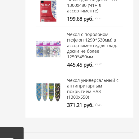
1300х480 (Ч1+ в
ассортименте)
199.68 руб.
/ шт.
Чехол с поролоном
(тефлон 1290*530мм) в
ассортименте,для глад.
доски не более
1250*450мм
445.45 руб.
/ шт.
Чехол универсальный с
антипригарным
покрытием ЧА3
(1300х550)
371.21 руб.
/ шт.