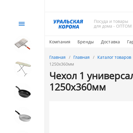
Посуда и товары
Каталог
для дома - ОПТОМ
Компания
Бренды
Доставка
Га
СЕЗОННЫЙ товар
Главная
Главная
Каталог товаров
1250х360мм
1. Завод Исток
Чехол 1 универсал
1250х360мм
2. Посуда с АНТИПРИГАРНЫМ
покрытием
3. Посуда и хозтовары из
АЛЮМИНИЯ