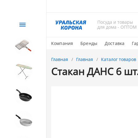
Посуда и товары
Каталог
для дома - ОПТОМ
Компания
Бренды
Доставка
Га
СЕЗОННЫЙ товар
Главная
Главная
Каталог товаров
Стакан ДАНС 6 шт.
1. Завод Исток
2. Посуда с АНТИПРИГАРНЫМ
покрытием
3. Посуда и хозтовары из
АЛЮМИНИЯ