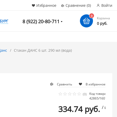
Избранное
Сравнение
(0)
Войти
0
Корзина
8 (922) 20-80-711
БУРГ
0 руб.
Данс
Стакан ДАНС 6 шт. 290 мл (вода)
Сравнить
В избранное
Код товара:
На
(0)
42865/160145
ма
334.74 руб.
/ шт.