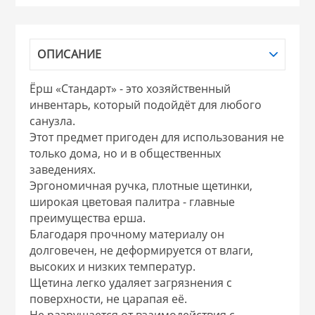
НИКИС (Белару
ОПИСАНИЕ
КВАРЦ
Ёрш «Стандарт» - это хозяйственный
 из ПЛАСТМАССЫ
инвентарь, который подойдёт для любого
КАТУНЬ
санузла.
Этот предмет пригоден для использования не
из СТЕКЛА
только дома, но и в общественных
ЛЕСНИКОВО
заведениях.
Эргономичная ручка, плотные щетинки,
 для ДОМА
широкая цветовая палитра - главные
преимущества ерша.
 для КУХНИ
Благодаря прочному материалу он
долговечен, не деформируется от влаги,
высоких и низких температур.
 литье и посуда из
Щетина легко удаляет загрязнения с
поверхности, не царапая её.
Не разрушается от взаимодействия с