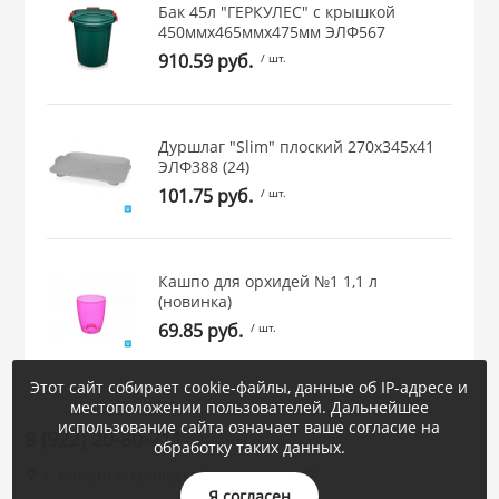
Бак 45л "ГЕРКУЛЕС" с крышкой
450ммх465ммх475мм ЭЛФ567
910.59 руб.
/ шт.
Дуршлаг "Slim" плоский 270х345х41
ЭЛФ388 (24)
101.75 руб.
/ шт.
Кашпо для орхидей №1 1,1 л
(новинка)
69.85 руб.
/ шт.
Этот сайт собирает cookie-файлы, данные об IP-адресе и
местоположении пользователей. Дальнейшее
использование сайта означает ваше согласие на
8 (922) 20-80-711
обработку таких данных.
г. Каменск-Уральский, Суворова, 47
Я согласен