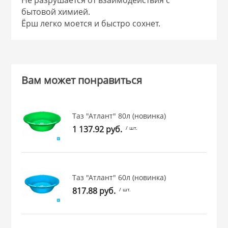
бытовой химией.
 и закаточные
ЛЯ
Ёрш легко моется и быстро сохнет.
РОВАНИЯ
Вам может понравиться
Таз "Атлант" 80л (новинка)
1 137.92 руб.
/ шт.
Таз "Атлант" 60л (новинка)
817.88 руб.
/ шт.