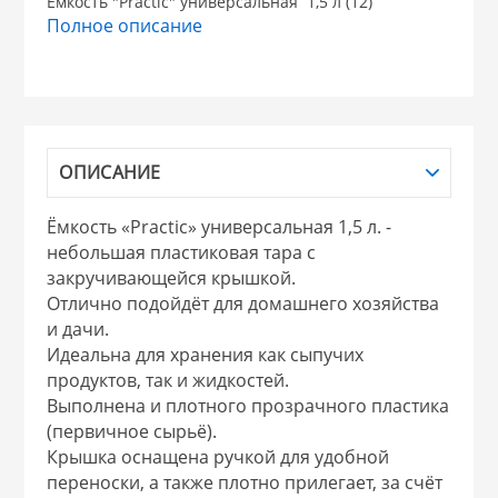
Ёмкость "Practic" универсальная 1,5 л (12)
Полное описание
НИКИС (Белару
КВАРЦ
 из ПЛАСТМАССЫ
ОПИСАНИЕ
КАТУНЬ
Ёмкость «Practic» универсальная 1,5 л. -
из СТЕКЛА
ЛЕСНИКОВО
небольшая пластиковая тара с
закручивающейся крышкой.
 для ДОМА
Отлично подойдёт для домашнего хозяйства
и дачи.
Идеальна для хранения как сыпучих
 для КУХНИ
продуктов, так и жидкостей.
Выполнена и плотного прозрачного пластика
(первичное сырьё).
 литье и посуда из
Крышка оснащена ручкой для удобной
переноски, а также плотно прилегает, за счёт