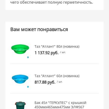
чего обеспечивает полную герметичность.
 и закаточные
ЛЯ
РОВАНИЯ
Вам может понравиться
Таз "Атлант" 80л (новинка)
1 137.92 руб.
/ шт.
Таз "Атлант" 60л (новинка)
817.88 руб.
/ шт.
Бак 45л "ГЕРКУЛЕС" с крышкой
450ммх465ммх475мм ЭЛФ567