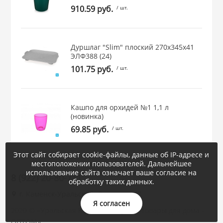
910.59 руб.
/ шт.
Дуршлаг "Slim" плоский 270х345х41
ЭЛФ388 (24)
101.75 руб.
/ шт.
Кашпо для орхидей №1 1,1 л
(новинка)
69.85 руб.
/ шт.
Этот сайт собирает cookie-файлы, данные об IP-адресе и
местоположении пользователей. Дальнейшее
использование сайта означает ваше согласие на
8 (922) 20-80-711
обработку таких данных.
г. Каменск-Уральский, Суворова, 47
Я согласен
2020 © «Уральская Корона : посуда и товары для дома -
ОПТОМ»