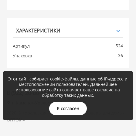
НИКИС (Белару
ХАРАКТЕРИСТИКИ
КВАРЦ
 из ПЛАСТМАССЫ
524
Артикул
КАТУНЬ
36
Упаковка
из СТЕКЛА
ЛЕСНИКОВО
Этот сайт собирает cookie-файлы, данные об IP-адресе и
 для ДОМА
местоположении пользователей. Дальнейшее
использование сайта означает ваше согласие на
8 (922) 20-80-711
обработку таких данных.
 для КУХНИ
г. Каменск-Уральский, Суворова, 47
Я согласен
2020 © «Уральская Корона : посуда и товары для дома -
 литье и посуда из
ОПТОМ»