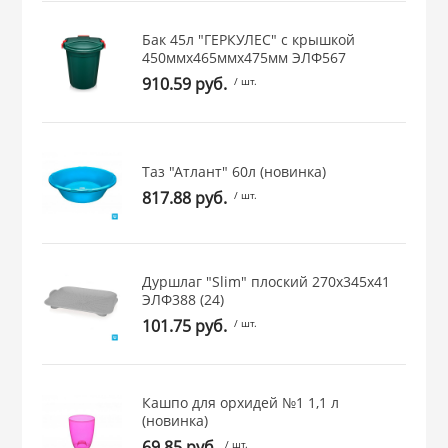
 и закаточные
Бак 45л "ГЕРКУЛЕС" с крышкой
ЛЯ
450ммх465ммх475мм ЭЛФ567
РОВАНИЯ
910.59 руб.
/ шт.
Таз "Атлант" 60л (новинка)
817.88 руб.
/ шт.
Дуршлаг "Slim" плоский 270х345х41
ЭЛФ388 (24)
101.75 руб.
/ шт.
Кашпо для орхидей №1 1,1 л
(новинка)
69.85 руб.
/ шт.