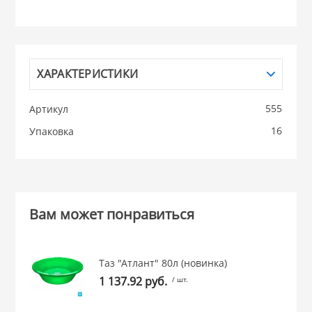
НИКИС (Белару
КВАРЦ
ХАРАКТЕРИСТИКИ
 из ПЛАСТМАССЫ
555
Артикул
КАТУНЬ
16
Упаковка
из СТЕКЛА
ЛЕСНИКОВО
 для ДОМА
Вам может понравиться
 для КУХНИ
Таз "Атлант" 80л (новинка)
 литье и посуда из
1 137.92 руб.
/ шт.