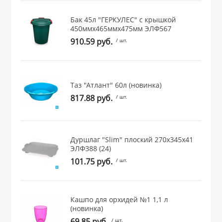
 и закаточные
Бак 45л "ГЕРКУЛЕС" с крышкой
ЛЯ
450ммх465ммх475мм ЭЛФ567
РОВАНИЯ
910.59 руб.
/ шт.
Таз "Атлант" 60л (новинка)
817.88 руб.
/ шт.
Дуршлаг "Slim" плоский 270х345х41
ЭЛФ388 (24)
101.75 руб.
/ шт.
Кашпо для орхидей №1 1,1 л
(новинка)
69.85 руб.
/ шт.