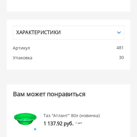
НИКИС (Белару
КВАРЦ
ХАРАКТЕРИСТИКИ
 из ПЛАСТМАССЫ
481
Артикул
КАТУНЬ
30
Упаковка
из СТЕКЛА
ЛЕСНИКОВО
 для ДОМА
Вам может понравиться
 для КУХНИ
Таз "Атлант" 80л (новинка)
 литье и посуда из
1 137.92 руб.
/ шт.