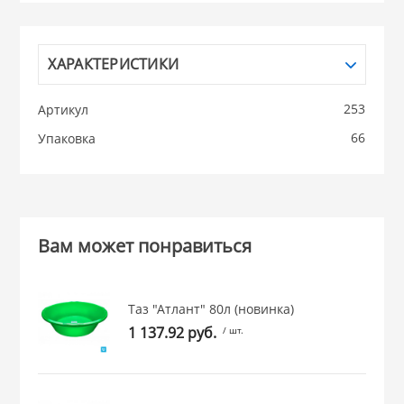
НИКИС (Белару
ХАРАКТЕРИСТИКИ
КВАРЦ
253
Артикул
 из ПЛАСТМАССЫ
66
Упаковка
КАТУНЬ
из СТЕКЛА
ЛЕСНИКОВО
 для ДОМА
Вам может понравиться
 для КУХНИ
Таз "Атлант" 80л (новинка)
1 137.92 руб.
/ шт.
 литье и посуда из