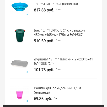
Таз "Атлант" 60л (новинка)
 и закаточные
817.88 руб.
/ шт.
ЛЯ
РОВАНИЯ
Бак 45л "ГЕРКУЛЕС" с крышкой
450ммх465ммх475мм ЭЛФ567
910.59 руб.
/ шт.
Дуршлаг "Slim" плоский 270х345х41
ЭЛФ388 (24)
101.75 руб.
/ шт.
Кашпо для орхидей №1 1,1 л
(новинка)
69.85 руб.
/ шт.