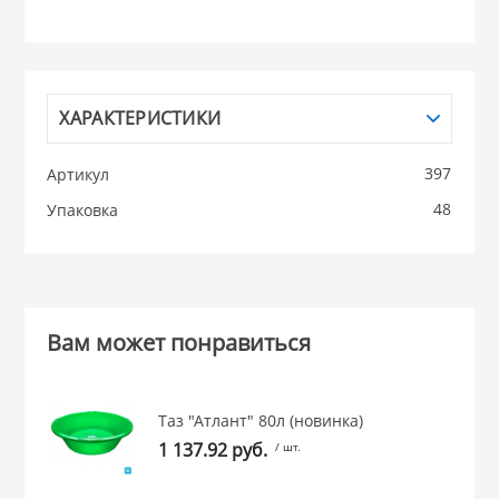
НИКИС (Белару
КВАРЦ
ХАРАКТЕРИСТИКИ
 из ПЛАСТМАССЫ
397
Артикул
КАТУНЬ
48
Упаковка
из СТЕКЛА
ЛЕСНИКОВО
 для ДОМА
Вам может понравиться
 для КУХНИ
Таз "Атлант" 80л (новинка)
 литье и посуда из
1 137.92 руб.
/ шт.