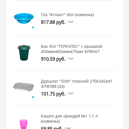
 и закаточные
ЛЯ
Таз "Атлант" 60л (новинка)
РОВАНИЯ
817.88 руб.
/ шт.
Бак 45л "ГЕРКУЛЕС" с крышкой
450ммх465ммх475мм ЭЛФ567
910.59 руб.
/ шт.
Дуршлаг "Slim" плоский 270х345х41
ЭЛФ388 (24)
101.75 руб.
/ шт.
Кашпо для орхидей №1 1,1 л
(новинка)
69.85 руб.
/ шт.