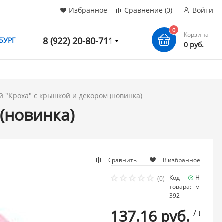
Избранное
Сравнение
(0)
Войти
0
Корзина
8 (922) 20-80-711
БУРГ
0 руб.
й "Кроха" с крышкой и декором (новинка)
(новинка)
Сравнить
В избранное
Код
Наличие
(0)
товара:
мало
392
137.16 руб.
/ шт.