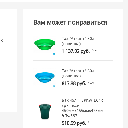
Вам может понравиться
Таз "Атлант" 80л
ак
(новинка)
1 137.92 руб.
/ шт.
Таз "Атлант" 60л
(новинка)
817.88 руб.
/ шт.
Бак 45л "ГЕРКУЛЕС" с
крышкой
450ммх465ммх475мм
ЭЛФ567
910.59 руб.
/ шт.