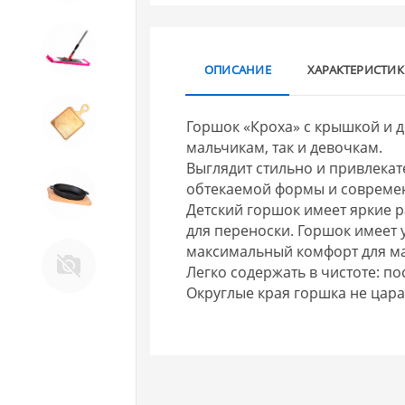
10. Товары для ДОМА
ОПИСАНИЕ
ХАРАКТЕРИСТИ
11. Товары для КУХНИ
Горшок «Кроха» с крышкой и 
мальчикам, так и девочкам.
Выглядит стильно и привлекат
12. ПЕЧНОЕ литье и посуда из
обтекаемой формы и совреме
ЧУГУНА
Детский горшок имеет яркие р
для переноски. Горшок имеет 
13. Крышки и закаточные
максимальный комфорт для м
машинки ДЛЯ
Легко содержать в чистоте: п
КОНСЕРВИРОВАНИЯ
Округлые края горшка не цара