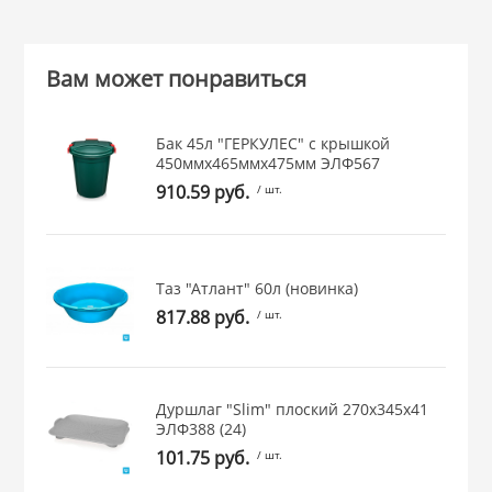
 и закаточные
ЛЯ
РОВАНИЯ
Вам может понравиться
Бак 45л "ГЕРКУЛЕС" с крышкой
450ммх465ммх475мм ЭЛФ567
910.59 руб.
/ шт.
Таз "Атлант" 60л (новинка)
817.88 руб.
/ шт.
Дуршлаг "Slim" плоский 270х345х41
ЭЛФ388 (24)
101.75 руб.
/ шт.