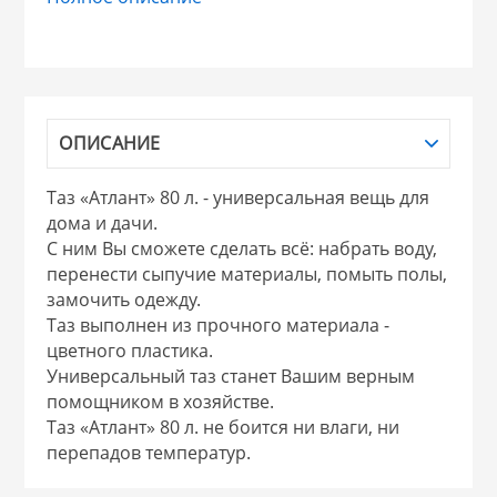
НИКИС (Белару
КВАРЦ
ОПИСАНИЕ
 из ПЛАСТМАССЫ
КАТУНЬ
Таз «Атлант» 80 л. - универсальная вещь для
дома и дачи.
из СТЕКЛА
ЛЕСНИКОВО
С ним Вы сможете сделать всё: набрать воду,
перенести сыпучие материалы, помыть полы,
 для ДОМА
замочить одежду.
Таз выполнен из прочного материала -
цветного пластика.
 для КУХНИ
Универсальный таз станет Вашим верным
помощником в хозяйстве.
Таз «Атлант» 80 л. не боится ни влаги, ни
 литье и посуда из
перепадов температур.