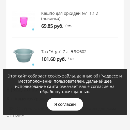
Кашпо для орхидей №1 1,1 л
(новинка)
69.85 руб.
/ шт.
Таз "Argo" 7 л. ЭЛФ602
101.60 руб.
/ шт.
Этот сайт собирает cookie-файлы, данные об IP-адресе и
местоположении пользователей. Дальнейшее
использование сайта означает ваше согласие на
8 (922) 20-80-711
обработку таких данных.
г. Каменск-Уральский, Суворова, 47
Я согласен
2020 © «Уральская Корона : посуда и товары для дома -
ОПТОМ»