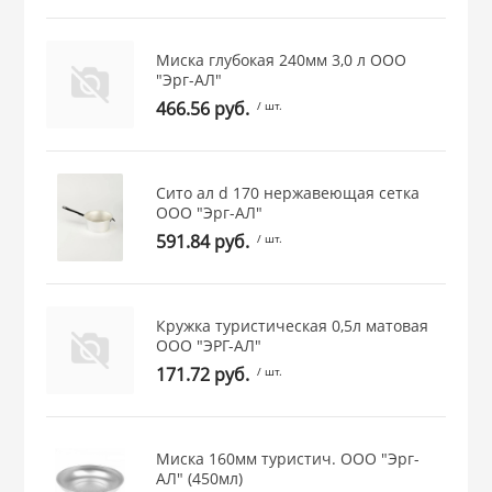
 и закаточные
ЛЯ
Миска глубокая 240мм 3,0 л ООО
РОВАНИЯ
"Эрг-AЛ"
466.56 руб.
/ шт.
Сито ал d 170 нержавеющая сетка
ООО "Эрг-AЛ"
591.84 руб.
/ шт.
Кружка туристическая 0,5л матовая
ООО "ЭРГ-АЛ"
171.72 руб.
/ шт.
Миска 160мм туристич. ООО "Эрг-
AЛ" (450мл)