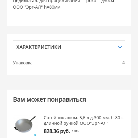
Цедилка ал. для процеживания " Грохот" д30см
ООО "Эрг-AЛ" h=80мм
НИКИС (Белару
КВАРЦ
 из ПЛАСТМАССЫ
ХАРАКТЕРИСТИКИ
КАТУНЬ
4
Упаковка
из СТЕКЛА
ЛЕСНИКОВО
 для ДОМА
Вам может понравиться
 для КУХНИ
Сотейник алюм. 5,6 л д.300 мм, h-80 с
 литье и посуда из
длинной ручкой ООО"Эрг-AЛ"
828.36 руб.
/ шт.