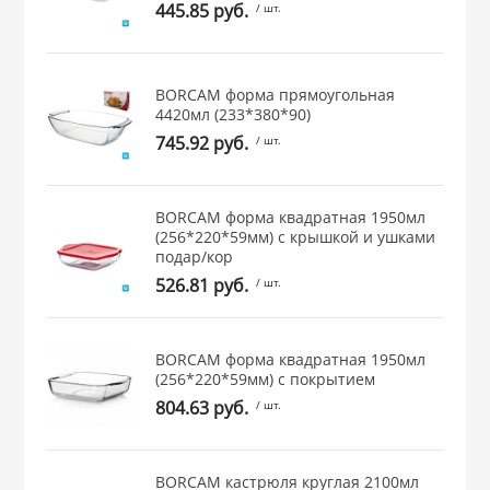
445.85 руб.
/ шт.
 и закаточные
ЛЯ
РОВАНИЯ
BORCAM форма прямоугольная
4420мл (233*380*90)
745.92 руб.
/ шт.
BORCAM форма квадратная 1950мл
(256*220*59мм) с крышкой и ушками
подар/кор
526.81 руб.
/ шт.
BORCAM форма квадратная 1950мл
(256*220*59мм) с покрытием
804.63 руб.
/ шт.
BORCAM кастрюля круглая 2100мл