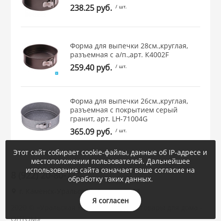
238.25 руб.
/ шт.
Форма для выпечки 28см.,круглая,
разъемная с а/п.,арт. К4002F
259.40 руб.
/ шт.
Форма для выпечки 26см.,круглая,
разъемная с покрытием серый
гранит, арт. LH-71004G
365.09 руб.
/ шт.
Этот сайт собирает cookie-файлы, данные об IP-адресе и
местоположении пользователей. Дальнейшее
использование сайта означает ваше согласие на
8 (922) 20-80-711
обработку таких данных.
г. Каменск-Уральский, Суворова, 47
Я согласен
2020 © «Уральская Корона : посуда и товары для дома -
ОПТОМ»