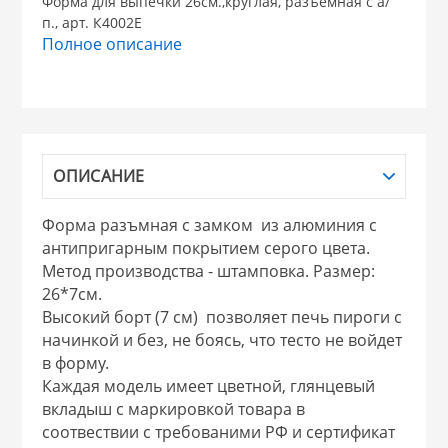
Форма для выпечки 26см.,круглая, разъемная с а/
п., арт. К4002E
НИКИС (Белару
Полное описание
КВАРЦ
 из ПЛАСТМАССЫ
КАТУНЬ
ОПИСАНИЕ
из СТЕКЛА
ЛЕСНИКОВО
Форма разъмная с замком из алюминия с
антипригарным покрытием серого цвета.
 для ДОМА
Метод производства - штамповка. Размер:
26*7см.
Высокий борт (7 см) позволяет печь пироги с
 для КУХНИ
начинкой и без, не боясь, что тесто не войдет
в форму.
Каждая модель имеет цветной, глянцевый
 литье и посуда из
вкладыш с маркировкой товара в
соотвествии с требованими РФ и сертификат