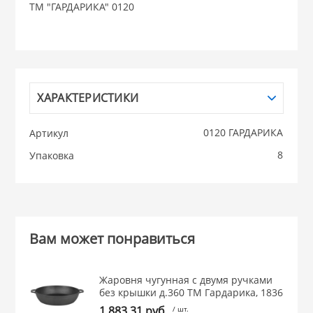
ТМ "ГАРДАРИКА" 0120
НИКИС (Белару
КВАРЦ
ХАРАКТЕРИСТИКИ
 из ПЛАСТМАССЫ
КАТУНЬ
0120 ГАРДАРИКА
Артикул
из СТЕКЛА
8
ЛЕСНИКОВО
Упаковка
 для ДОМА
 для КУХНИ
Вам может понравиться
 литье и посуда из
Жаровня чугунная с двумя ручками
без крышки д.360 ТМ Гардарика, 1836
1 883.31 руб.
/ шт.