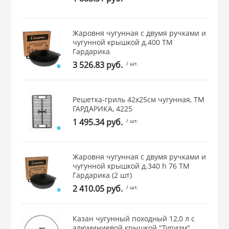
 и закаточные
ЛЯ
РОВАНИЯ
Жаровня чугунная с двумя ручками и
чугунной крышкой д.400 ТМ
Гардарика
3 526.83 руб.
/ шт.
Решетка-гриль 42х25см чугунная, ТМ
ГАРДАРИКА, 4225
1 495.34 руб.
/ шт.
Жаровня чугунная с двумя ручками и
чугунной крышкой д.340 h 76 ТМ
Гардарика (2 шт)
2 410.05 руб.
/ шт.
Казан чугунный походный 12,0 л с
алюминиевой крышкой "Туризм"