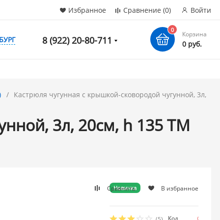
Избранное
Сравнение
(0)
Войти
0
Корзина
8 (922) 20-80-711
БУРГ
0 руб.
)
Кастрюля чугунная с крышкой-сковородой чугунной, 3л,
нной, 3л, 20см, h 135 ТМ
Сравнить
В избранное
Новинка
Код
Нет в
(5)