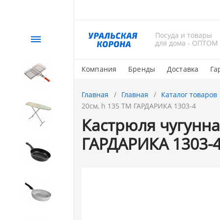
Посуда и товары
Каталог
для дома - ОПТОМ
Компания
Бренды
Доставка
Га
СЕЗОННЫЙ товар
Главная
Главная
Каталог товаров
20см, h 135 ТМ ГАРДАРИКА 1303-4
1. Завод Исток
Кастрюля чугунна
ГАРДАРИКА 1303-
2. Посуда с АНТИПРИГАРНЫМ
покрытием
3. Посуда и хозтовары из
АЛЮМИНИЯ