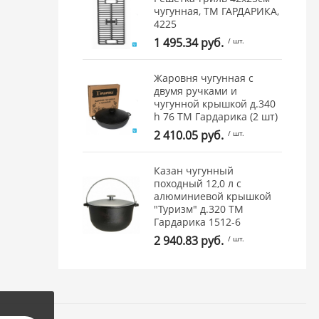
чугунная, ТМ ГАРДАРИКА,
4225
1 495.34 руб.
/ шт.
Жаровня чугунная с
двумя ручками и
чугунной крышкой д.340
h 76 ТМ Гардарика (2 шт)
2 410.05 руб.
/ шт.
Казан чугунный
походный 12,0 л с
алюминиевой крышкой
"Туризм" д.320 ТМ
Гардарика 1512-6
2 940.83 руб.
/ шт.