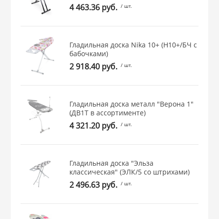
4 463.36 руб.
/ шт.
 и закаточные
ЛЯ
РОВАНИЯ
Гладильная доска Nika 10+ (Н10+/БЧ с
бабочками)
2 918.40 руб.
/ шт.
Гладильная доска металл "Верона 1"
(ДВ1Т в ассортименте)
4 321.20 руб.
/ шт.
Гладильная доска "Эльза
классическая" (ЭЛК/5 со штрихами)
2 496.63 руб.
/ шт.