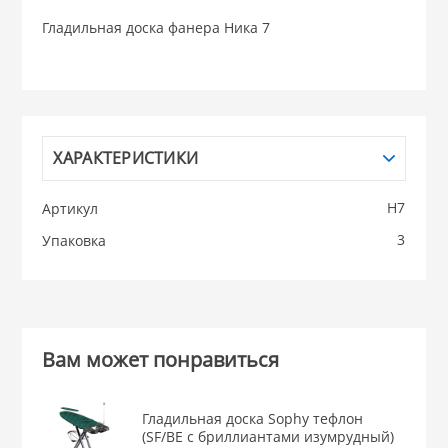
Гладильная доска фанера Ника 7
НИКИС (Белару
КВАРЦ
 из ПЛАСТМАССЫ
ХАРАКТЕРИСТИКИ
КАТУНЬ
из СТЕКЛА
Н7
Артикул
ЛЕСНИКОВО
3
Упаковка
 для ДОМА
 для КУХНИ
Вам может понравиться
 литье и посуда из
Гладильная доска Sophy тефлон
(SF/BЕ c бриллиантами изумрудный)