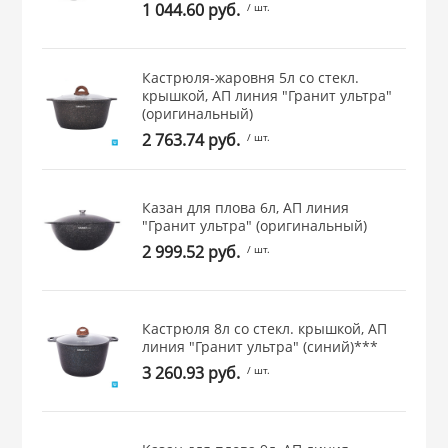
1 044.60 руб.
/ шт.
 и закаточные
ЛЯ
РОВАНИЯ
Кастрюля-жаровня 5л со стекл.
крышкой, АП линия "Гранит ультра"
(оригинальный)
2 763.74 руб.
/ шт.
Казан для плова 6л, АП линия
"Гранит ультра" (оригинальный)
2 999.52 руб.
/ шт.
Кастрюля 8л со стекл. крышкой, АП
линия "Гранит ультра" (синий)***
3 260.93 руб.
/ шт.