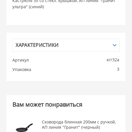
Кастрюля 3л со стекл. крышкой, АП линия "Гранит
ультра" (синий)
НИКИС (Белару
КВАРЦ
 из ПЛАСТМАССЫ
ХАРАКТЕРИСТИКИ
КАТУНЬ
кгг32а
Артикул
из СТЕКЛА
ЛЕСНИКОВО
3
Упаковка
 для ДОМА
 для КУХНИ
Вам может понравиться
 литье и посуда из
Сковорода блинная 200мм с ручкой,
АП линия "Гранит" (черный)